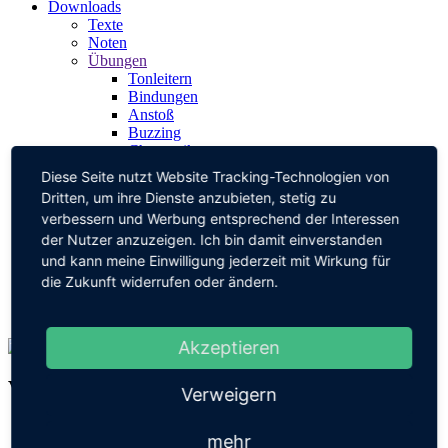
Downloads
Texte
Noten
Übungen
Tonleitern
Bindungen
Anstoß
Buzzing
Chromatik
Dreiklänge
Diese Seite nutzt Website Tracking-Technologien von
Rhythmus
Dritten, um ihre Dienste anzubieten, stetig zu
Intonation
verbessern und Werbung entsprechend der Interessen
Nützliches
der Nutzer anzuzeigen. Ich bin damit einverstanden
Spaß
Musik
und kann meine Einwilligung jederzeit mit Wirkung für
Über mich
die Zukunft widerrufen oder ändern.
Kontakt
Links
Akzeptieren
Vita
Verweigern
Studium an den Musikhochschulen Mannheim, Saarbrücken
mehr