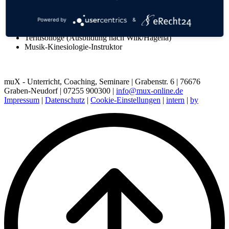
und Karlsruhe
Lehrer an der Jugendmusikschule Karlsruhe-Neureut
Soloposaunist der Philharmonie Merck
Powered by
&
freischaffender Musiker
Terlusolloge (Ausbildung nach Wilk/Hagena)
Musik-Kinesiologie-Instruktor
muX - Unterricht, Coaching, Seminare | Grabenstr. 6 | 76676
Graben-Neudorf | 07255 900300 |
info@mux-online.de
Impressum
|
Datenschutz
|
Cookie-Einstellungen
|
intern
|
by