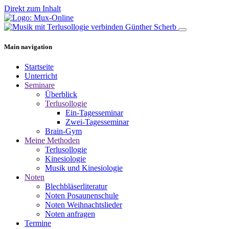
Direkt zum Inhalt
Main navigation
Startseite
Unterricht
Seminare
Überblick
Terlusollogie
Ein-Tagesseminar
Zwei-Tagesseminar
Brain-Gym
Meine Methoden
Terlusollogie
Kinesiologie
Musik und Kinesiologie
Noten
Blechbläserliteratur
Noten Posaunenschule
Noten Weihnachtslieder
Noten anfragen
Termine