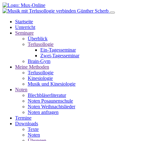
Direkt
zum
Inhalt
Startseite
Unterricht
Main
Seminare
navigation
Überblick
Terlusollogie
Ein-Tagesseminar
Zwei-Tagesseminar
Brain-Gym
Meine Methoden
Terlusollogie
Kinesiologie
Musik und Kinesiologie
Noten
Blechbläserliteratur
Noten Posaunenschule
Noten Weihnachtslieder
Noten anfragen
Termine
Downloads
Texte
Noten
Übungen