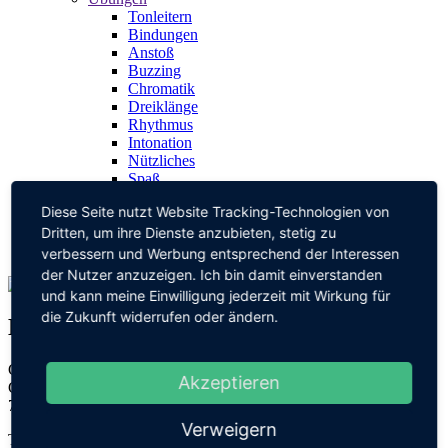
Tonleitern
Bindungen
Anstoß
Buzzing
Chromatik
Dreiklänge
Rhythmus
Intonation
Nützliches
Spaß
Musik
Diese Seite nutzt Website Tracking-Technologien von
Über mich
Dritten, um ihre Dienste anzubieten, stetig zu
Kontakt
Links
verbessern und Werbung entsprechend der Interessen
der Nutzer anzuzeigen. Ich bin damit einverstanden
und kann meine Einwilligung jederzeit mit Wirkung für
die Zukunft widerrufen oder ändern.
Kontakt
Günther Scherb
Akzeptieren
Grabenstr. 6
76676 Graben-Neudorf
Verweigern
Tel.:
01577 1574567