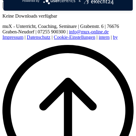
Powered by
&
Keine Downloads verfügbar
muX - Unterricht, Coaching, Seminare | Grabenstr. 6 | 76676
Graben-Neudorf | 07255 900300 |
info@mux-online.de
Impressum
|
Datenschutz
|
Cookie-Einstellungen
|
intern
|
by