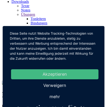
Downloads
Texte
Noten
Übungen
Tonleitern
Bindungen
Anstoß
Buzzing
Diese Seite nutzt Website Tracking-Technologien von
Chromatik
Dritten, um ihre Dienste anzubieten, stetig zu
Dreiklänge
verbessern und Werbung entsprechend der Interessen
Rhythmus
der Nutzer anzuzeigen. Ich bin damit einverstanden
Intonation
Nützliches
und kann meine Einwilligung jederzeit mit Wirkung für
Spaß
die Zukunft widerrufen oder ändern.
Musik
Über mich
Kontakt
Akzeptieren
Links
Verweigern
Downloads
mehr
Kategorie