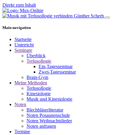
Direkt zum Inhalt
Main navigation
Startseite
Unterricht
Seminare
Überblick
Terlusollogie
Ein-Tagesseminar
Zwei-Tagesseminar
Brain-Gym
Meine Methoden
Terlusollogie
Kinesiologie
Musik und Kinesiologie
Noten
Blechbläserliteratur
Noten Posaunenschule
Noten Weihnachtslieder
Noten anfragen
Termine